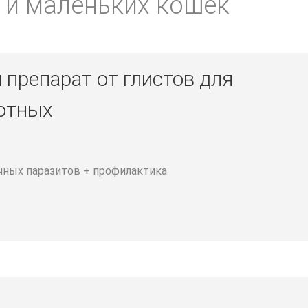
т и маленьких кошек
препарат от глистов для
отных
очных паразитов + профилактика