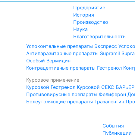
Предприятие
История
Производство
Наука
Благотворительность
Успокоительные препараты
Экспресс Успок
Антипаразитарные препараты
Supramil
Supra
Особый
Вермидин
Контрацептивные препараты
Гестренол
Конт
Курсовое применение
Курсовой Гестренол
Курсовой СЕКС БАРЬЕР
Противовирусные препараты
Фелиферон
До
Болеутоляющие препараты
Тразапентин
Про
События
Публикации