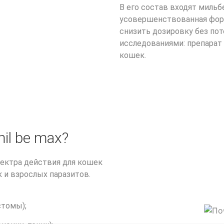
В его состав входят мильб
усовершенствованная форм
снизить дозировку без по
исследованиями: препарат
кошек.
il be max?
ектра действия для кошек
к и взрослых паразитов.
стомы);