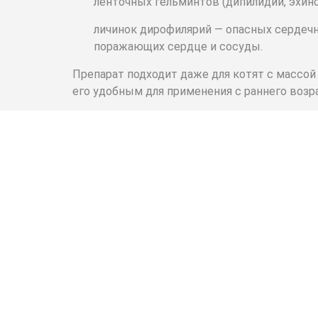
ленточных гельминтов (дипилидии, эхино
личинок дирофилярий — опасных сердечн
поражающих сердце и сосуды.
Препарат подходит даже для котят с массой т
его удобным для применения с раннего возр