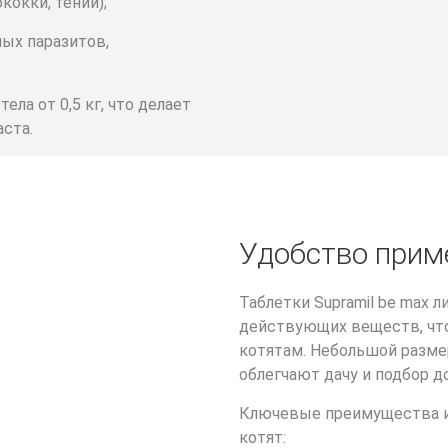
кокки, тении);
ых паразитов,
ела от 0,5 кг, что делает
аста.
Удобство приме
Таблетки Supramil be max 
действующих веществ, что
котятам. Небольшой размер
облегчают дачу и подбор д
Ключевые преимущества ис
котят: