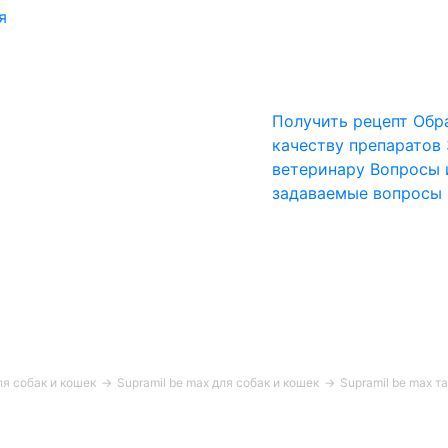
я
Получить рецепт
Обр
качеству препаратов
ветеринару
Вопросы 
задаваемые вопросы
я собак и кошек
→
Supramil be max для собак и кошек
→
Supramil be max т