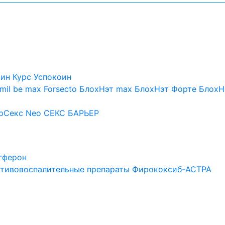
оин
Курс Успокоин
mil be max
Forsecto
БлохНэт max
БлохНэт Форте
БлохН
рСекс Neo
СЕКС БАРЬЕР
гферон
тивовоспалительные препараты
Фирококсиб-АСТРА