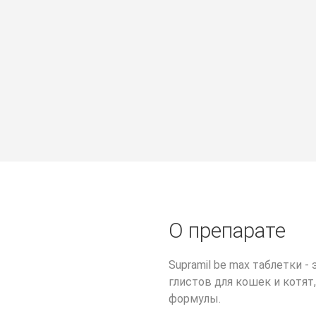
О препарате
Supramil be max таблетки 
глистов для кошек и котят
формулы.