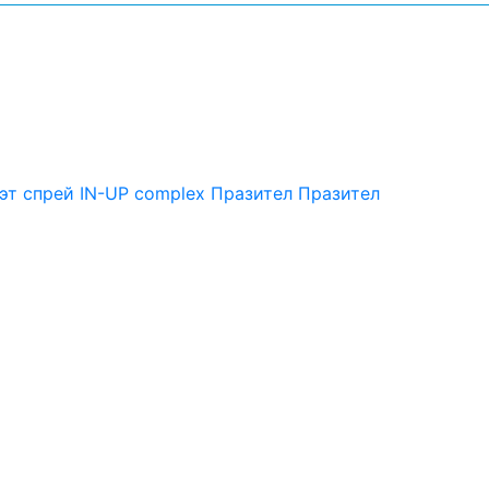
эт спрей
IN-UP complex
Празител
Празител