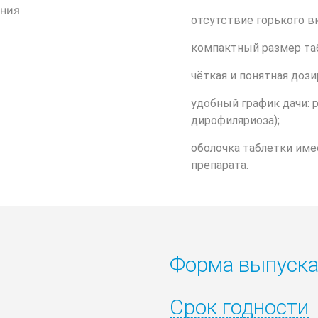
отсутствие горького вк
компактный размер табл
чёткая и понятная дози
удобный график дачи: 
дирофиляриоза);
оболочка таблетки имее
препарата.
Форма выпуск
Срок годности