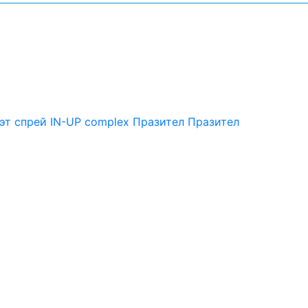
эт спрей
IN-UP complex
Празител
Празител