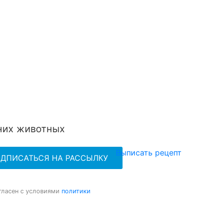
РА
шних животных
Выписать рецепт
гласен с условиями
политики