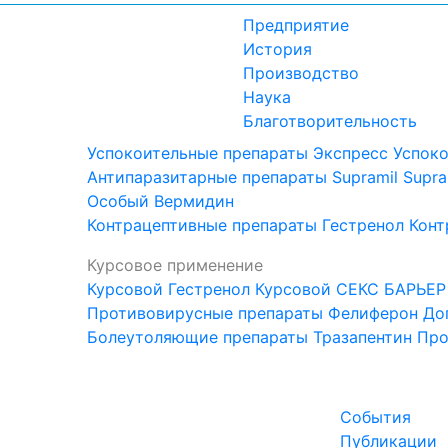
Предприятие
История
Производство
Наука
Благотворительность
Успокоительные препараты
Экспресс Успок
Антипаразитарные препараты
Supramil
Supra
Особый
Вермидин
Контрацептивные препараты
Гестренол
Конт
Курсовое применение
Курсовой Гестренол
Курсовой СЕКС БАРЬЕР
Противовирусные препараты
Фелиферон
До
Болеутоляющие препараты
Тразапентин
Про
События
Публикации