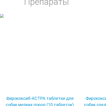
Препараты
Фирококсиб-АСТРА таблетки для
Фирококс
собак мелких пород (10 таблеток)
собак сред