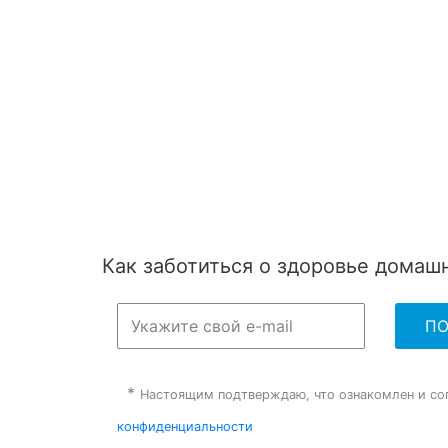
Forsecto
Фелиферон
БлохНэт max
Догферон
БлохНэт Форте
Фирококсиб-АСТ
БлохНэт спрей
IN-UP complex
Как заботиться о здоровье дома
*
Настоящим подтверждаю, что ознакомлен и со
конфиденциальности