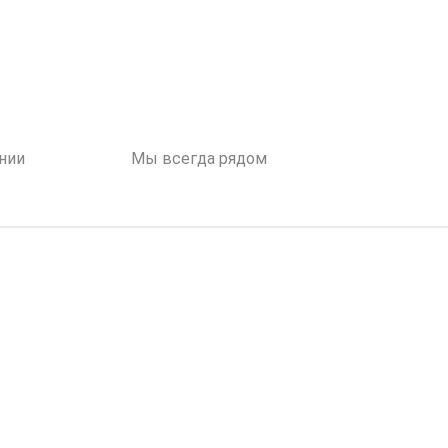
нии
Мы всегда рядом
одство
Контакты
Где купить
я
тел
(495) 785-83-50
факс
(495) 785-83-70