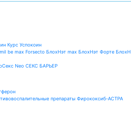
оин
Курс Успокоин
mil be max
Forsecto
БлохНэт max
БлохНэт Форте
БлохН
рСекс Neo
СЕКС БАРЬЕР
гферон
тивовоспалительные препараты
Фирококсиб-АСТРА