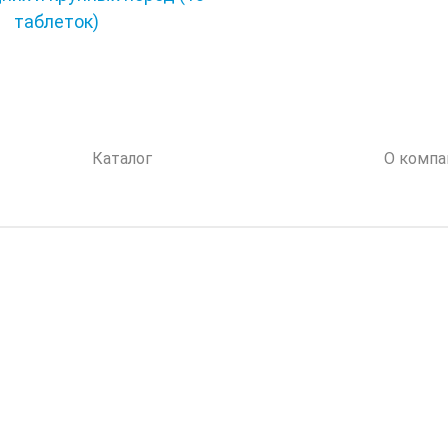
таблеток)
Каталог
О компа
Каталог 2026
Произв
(.pdf)
Наука
Истори