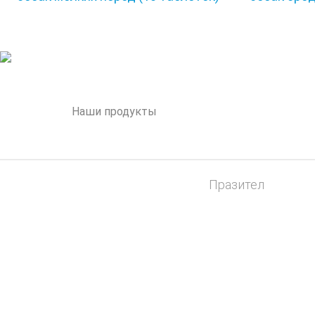
Наши продукты
Тразапентин
Празител
Экспресс
Празител Особый
Успокоин
Вермидин
Курс Успокоин
Гестренол
Supramil
КонтрСекс Neo
Supramil be max
СЕКС БАРЬЕР