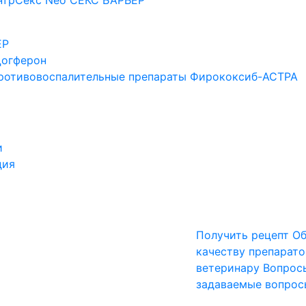
нтрСекс Neo
СЕКС БАРЬЕР
ЕР
огферон
ротивовоспалительные препараты
Фирококсиб-АСТРА
и
дия
Получить рецепт
Об
качеству препарато
ветеринару
Вопрос
задаваемые вопрос