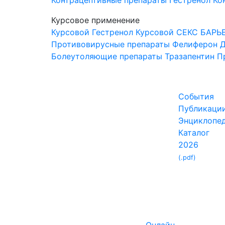
Контрацептивные препараты
Гестренол
Ко
Курсовое применение
Курсовой Гестренол
Курсовой СЕКС БАРЬ
Противовирусные препараты
Фелиферон
Д
Болеутоляющие препараты
Тразапентин
П
События
Публикаци
Энциклопе
Каталог
2026
(.pdf)