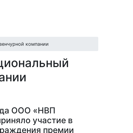
венчурной компании
циональный
ании
ода ООО «НВП
риняло участие в
граждения премии