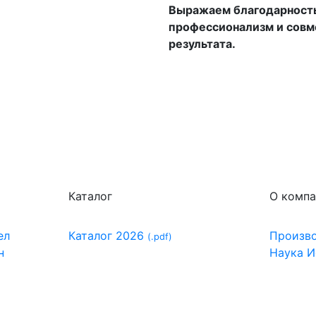
Выражаем благодарность 
профессионализм и совм
результата.
Каталог
О комп
ел
Каталог 2026
Произв
(.pdf)
н
Наука
И