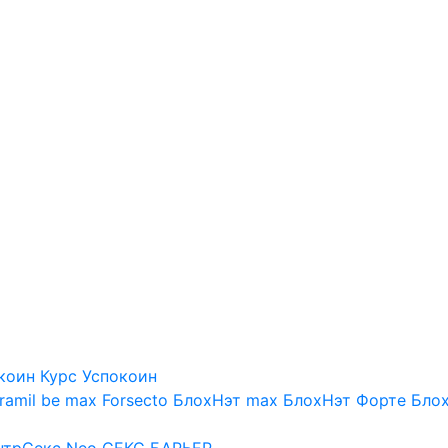
коин
Курс Успокоин
ramil be max
Forsecto
БлохНэт max
БлохНэт Форте
Блох