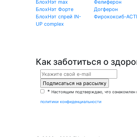
БлохНэт max
Фелиферон
БлохНэт Форте
Догферон
БлохНэт спрей
IN-
Фирококсиб-АСТ
UP complex
Как заботиться о здор
*
Настоящим подтверждаю, что ознакомлен 
политики конфиденциальности