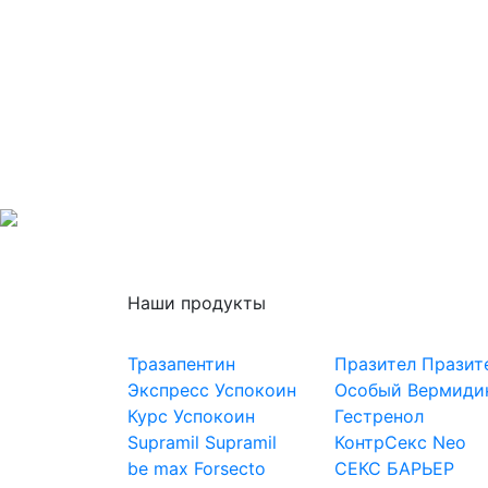
Наши продукты
Тразапентин
Празител
Празит
Экспресс Успокоин
Особый
Вермиди
Курс Успокоин
Гестренол
Supramil
Supramil
КонтрСекс Neo
be max
Forsecto
СЕКС БАРЬЕР