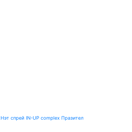
Нэт спрей
IN-UP complex
Празител