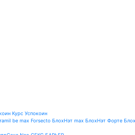
коин
Курс Успокоин
ramil be max
Forsecto
БлохНэт max
БлохНэт Форте
Блох