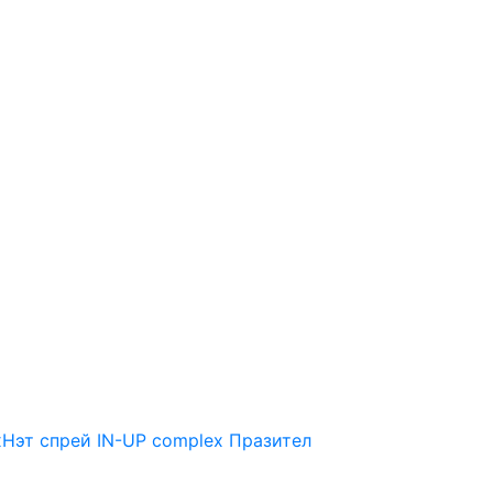
Нэт спрей
IN-UP complex
Празител