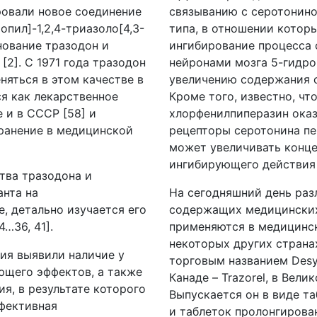
ровали новое соединение
связыванию с серотонин
опил]-1,2,4-триазоло[4,3-
типа, в отношении котор
нование тразодон и
ингибирование процесса 
2]. С 1971 года тразодон
нейронами мозга 5-гидро
няться в этом качестве в
увеличению содержания с
ся как лекарственное
Кроме того, известно, чт
е и в СССР [58] и
хлорфенилпиперазин оказ
ранение в медицинской
рецепторы серотонина пер
может увеличивать конце
ингибирующего действия 
ства тразодона и
анта на
На сегодняшний день раз
, детально изучается его
содержащих медицинских
…36, 41].
применяются в медицинск
некоторых других страна
ия выявили наличие у
торговым названием Desyre
ющего эффектов, а также
Канаде – Trazorel, в Вели
я, в результате которого
Выпускается он в виде т
ффективная
и таблеток пролонгирова