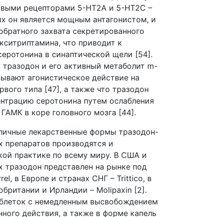
овыми рецепторами 5-НТ2А и 5-НТ2С –
ых он является мощным антагонистом, и
обратного захвата секретированного
кситриптамина, что приводит к
еротонина в синаптической щели [54].
о тразодон и его активный метаболит m-
ывают агонистическое действие на
вого типа [47], а также что тразодон
нтрацию серотонина путем ослабления
ГАМК в коре головного мозга [44].
личные лекарственные формы тразодон-
 препаратов производятся и
ой практике по всему миру. В США и
х тразодон представлен на рынке под
l, в Европе и странах СНГ – Trittico, в
кобритании и Ирландии – Molipaxin [2].
аблеток с немедленным высвобождением
нного действия, а также в форме капель