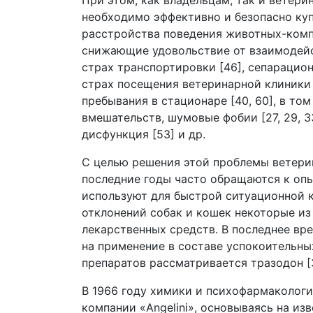
При этом, как владельцам, так и ветер
необходимо эффективно и безопасно ку
расстройства поведения животных-комп
снижающие удовольствие от взаимодейс
страх транспортировки [46], сепарационн
страх посещения ветеринарной клиники [
пребывания в стационаре [40, 60], в то
вмешательств, шумовые фобии [27, 29, 33
дисфункция [53] и др.
С целью решения этой проблемы ветери
последние годы часто обращаются к оп
используют для быстрой ситуационной 
отклонений собак и кошек некоторые и
лекарственных средств. В последнее вре
на применение в составе успокоительн
препаратов рассматривается тразодон [3
В 1966 году химики и психофармаколог
компании «Angelini», основываясь на из