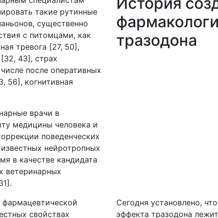
История соз
инарным специалистам
пировать такие рутинные
фармакологи
аньонов, существенно
твия с питомцами, как
тразодона
ая тревога [27, 50],
32, 43], страх
м числе после оперативных
, 56], когнитивная
нарные врачи в
ыту медицины человека и
коррекции поведенческих
з известных нейротропных
мя в качестве кандидата
ых ветеринарных
1].
и фармацевтической
Сегодня установлено, чт
вестных свойствах
эффекта тразодона лежит