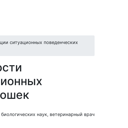
кции ситуационных поведенческих
ости
ционных
кошек
т биологических наук, ветеринарный врач