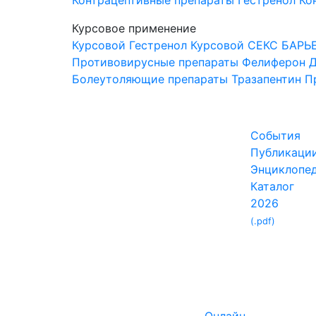
Контрацептивные препараты
Гестренол
Ко
Курсовое применение
Курсовой Гестренол
Курсовой СЕКС БАРЬ
Противовирусные препараты
Фелиферон
Д
Болеутоляющие препараты
Тразапентин
П
События
Публикаци
Энциклопе
Каталог
2026
(.pdf)