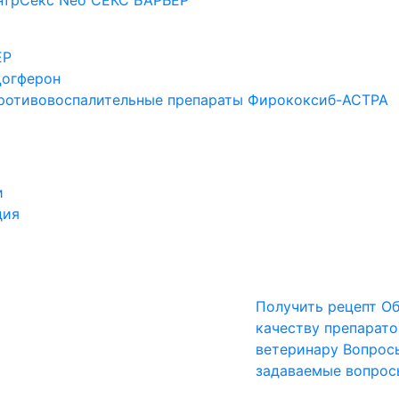
нтрСекс Neo
СЕКС БАРЬЕР
ЕР
огферон
ротивовоспалительные препараты
Фирококсиб-АСТРА
и
дия
Получить рецепт
Об
качеству препарато
ветеринару
Вопрос
задаваемые вопрос