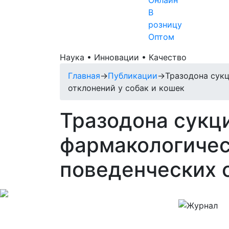
Онлайн
В
розницу
Оптом
Наука • Инновации • Качество
Главная
→
Публикации
→
Тразодона сук
отклонений у собак и кошек
Тразодона сукц
фармакологичес
поведенческих о