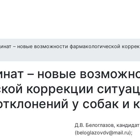
цинат – новые возможности фармакологической корре
инат – новые возможн
кой коррекции ситуа
тклонений у собак и 
Д.В. Белоглазов, кандида
(beloglazovdv@mail.ru);