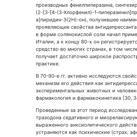
производных фенилпиперазина, синтези
(2-[3-[4-(3-Хлорфенил)-1-пиперазинил]пр
a]пиридин-3(2Н)-он), получившее наиме
проявляющее свойства антидепрессанта [
в форме солянокислой соли начал приме
Италии, а к концу 80-х он регистрирует
средство во многих странах, в том числ
получает достаточно широкое распрост
практике.
В 70-90-е гг. активно исследуются свой
механизм его действия как антидепресс
экспериментальных животных и человеке
фармакология и фармакокинетика [30, 34
Проведенные за этот период исследован
тразодона седативного и миорелаксиру
выраженного анксиолитического действи
устраняются как психические (страх, а