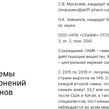
С.В. Мукасеев, кандидат 
(mukaseev@skiff-pharm.ru)
О.А. Зейналов, кандидат 
по науке.
ООО «НПК «СКиФФ» (117246
3, эт. 2, пом. 204).
Сокращения: ГАМК – гамм
действующее вещество, 
– центральная нервная си
лемы
С 2015 по 2019 гг. попу
стране выросла на 14%. 
онений
каждой второй семье, что
семьях живут 33,7 млн ко
нов
после США и Китая, а так
специалистов, постоянн
наблюдается во всем мире