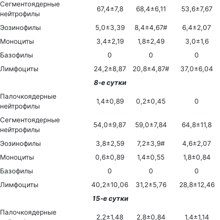
Сегментоядерные
67,4±7,8
68,4±6,11
53,6±7,67
нейтрофилы
Эозинофилы
5,0±3,39
8,4±4,67#
6,4±2,07
Моноциты
3,4±2,19
1,8±2,49
3,0±1,6
Базофилы
0
0
0
Лимфоциты
24,2±8,87
20,8±4,87#
37,0±6,04
8-е сутки
Палочкоядерные
1,4±0,89
0,2±0,45
0
нейтрофилы
Сегментоядерные
54,0±9,87
59,0±7,84
64,8±11,8
нейтрофилы
Эозинофилы
3,8±2,59
7,2±3,9#
4,6±2,07
Моноциты
0,6±0,89
1,4±0,55
1,8±0,84
Базофилы
0
0
0
Лимфоциты
40,2±10,06
31,2±5,76
28,8±12,46
15-е сутки
Палочкоядерные
2,2±1,48
2,8±0,84
1,4±1,14