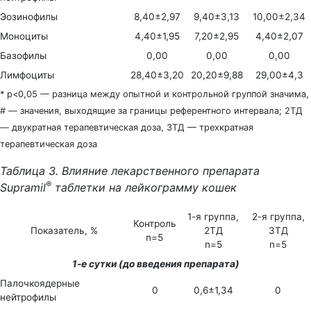
Эозинофилы
8,40±2,97
9,40±3,13
10,00±2,34
Моноциты
4,40±1,95
7,20±2,95
4,40±2,07
Базофилы
0,00
0,00
0,00
Лимфоциты
28,40±3,20
20,20±9,88
29,00±4,3
* р<0,05 — разница между опытной и контрольной группой значима,
# — значения, выходящие за границы референтного интервала; 2ТД
— двукратная терапевтическая доза, 3ТД — трехкратная
терапевтическая доза
Таблица 3. Влияние лекарственного препарата
®
Supramil
таблетки на лейкограмму кошек
1-я группа,
2-я группа,
Контроль
Показатель, %
2ТД
3ТД
n=5
n=5
n=5
1-е сутки (до введения препарата)
Палочкоядерные
0
0,6±1,34
0
нейтрофилы