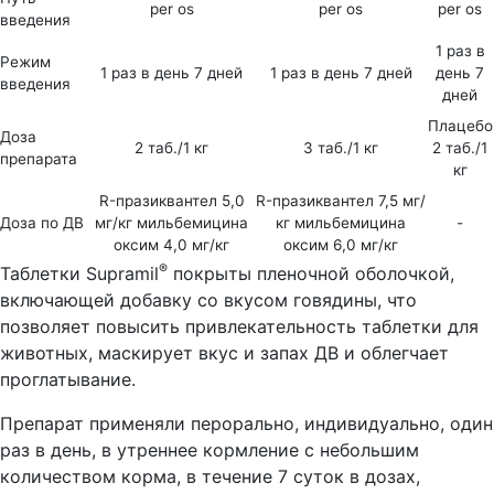
per os
per os
per os
введения
1 раз в
Режим
1 раз в день 7 дней
1 раз в день 7 дней
день 7
введения
дней
Плацебо
Доза
2 таб./1 кг
3 таб./1 кг
2 таб./1
препарата
кг
R-празиквантел 5,0
R-празиквантел 7,5 мг/
Доза по ДВ
мг/кг мильбемицина
кг мильбемицина
-
оксим 4,0 мг/кг
оксим 6,0 мг/кг
®
Таблетки Supramil
покрыты пленочной оболочкой,
включающей добавку со вкусом говядины, что
позволяет повысить привлекательность таблетки для
животных, маскирует вкус и запах ДВ и облегчает
проглатывание.
Препарат применяли перорально, индивидуально, один
раз в день, в утреннее кормление с небольшим
количеством корма, в течение 7 суток в дозах,