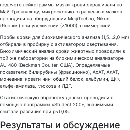
подсчете лейкограммы мазки крови окрашивали по
Май-Грюнвальду; микроскопию окрашенных мазков
проводили на оборудовании MeijiTechno, Nikon
(Япония) при увеличении (×1000), с иммерсией.
Пробы крови для биохимического анализа (1,5…2,0 мл)
отбирали в пробирку с активатором свертывания.
Биохимический анализ крови животных проводили в
той же лаборатории на биохимическом анализаторе
AU 480 (Beckman Coulter, США). Определяемые
показатели: билирубины (фракционно), АсАТ, АлАТ,
мочевина, креати нин, общий белок, альбумин, ЩФ,
альфа-амилаза, глюкоза и ЛДГ.
Статистическую обработку данных проводили с
помощью программы «Student 200», значимыми
считали различия при р<0,05.
Результаты и обсуждение