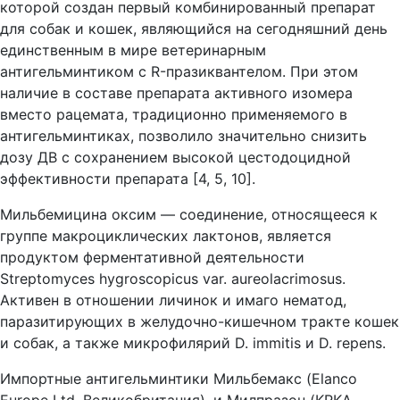
которой создан первый комбинированный препарат
для собак и кошек, являющийся на сегодняшний день
единственным в мире ветеринарным
антигельминтиком с R-празиквантелом. При этом
наличие в составе препарата активного изомера
вместо рацемата, традиционно применяемого в
антигельминтиках, позволило значительно снизить
дозу ДВ с сохранением высокой цестодоцидной
эффективности препарата [4, 5, 10].
Мильбемицина оксим — соединение, относящееся к
группе макроциклических лактонов, является
продуктом ферментативной деятельности
Streptomyces hygroscopicus var. аureolacrimosus.
Активен в отношении личинок и имаго нематод,
паразитирующих в желудочно-кишечном тракте кошек
и собак, а также микрофилярий D. immitis и D. repens.
Импортные антигельминтики Мильбемакс (Elanco
Europe Ltd, Великобритания), и Милпразон (KRKA,