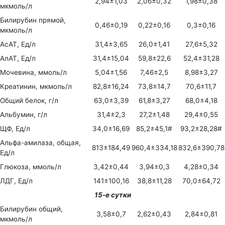
2,94±1,03
2,06±0,32
1,98±0,38
мкмоль/л
Билирубин прямой,
0,46±0,19
0,22±0,16
0,3±0,16
мкмоль/л
АсАТ, Ед/л
31,4±3,65
26,0±1,41
27,6±5,32
АлАТ, Ед/л
31,4±15,04
59,8±22,6
52,4±31,28
Мочевина, ммоль/л
5,04±1,56
7,46±2,5
8,98±3,27
Креатинин, мкмоль/л
82,8±16,24
73,8±14,7
70,6±11,7
Общий белок, г/л
63,0±3,39
61,8±3,27
68,0±4,18
Альбумин, г/л
31,4±2,3
27,2±1,48
29,4±0,55
ЩФ, Ед/л
34,0±16,69
85,2±45,1#
93,2±28,28#
Альфа-амилаза, общая,
813±184,49
960,4±334,18
832,6±390,78
Ед/л
Глюкоза, ммоль/л
3,42±0,44
3,94±0,3
4,28±0,34
ЛДГ, Ед/л
141±100,16
38,8±11,28
70,0±64,72
15-е сутки
Билирубин общий,
3,58±0,7
2,62±0,43
2,84±0,81
мкмоль/л