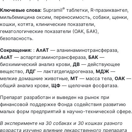
®
Ключевые слова:
Supramil
таблетки, R-празиквантел,
мильбемицина оксим, переносимость, собаки, щенки,
кошки, котята, клинические показатели,
гематологические показатели (ОАК, БАК),
безопасность.
Сокращения:
:
АлАТ
— аланинаминотрансфераза,
АсАТ
— аспартатаминотрансфераза,
БАК
—
биохимический анализ крови,
ДВ
— действующее
вещество,
ЛДГ
— лактатдегидрогеназа,
МДЖ
—
мелкие домашние животные,
МТ
— масса тела,
ОАК
—
общий анализ крови,
ЩФ
— щелочная фосфатаза.
Препарат разработан и выведен на рынок при
финансовой поддержке Фонда содействия развитию
малых форм предприятий в научно-технической сфере.
В эксперименте на 30 собаках и 30 кошках разного
возраста изучено влияние лекарственного препарата