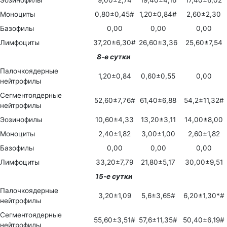
Моноциты
0,80±0,45#
1,20±0,84#
2,60±2,30
Базофилы
0,00
0,00
0,00
Лимфоциты
37,20±6,30#
26,60±3,36
25,60±7,54
8-е сутки
Палочкоядерные
1,20±0,84
0,60±0,55
0,00
нейтрофилы
Сегментоядерные
52,60±7,76#
61,40±6,88
54,2±11,32#
нейтрофилы
Эозинофилы
10,60±4,33
13,20±3,11
14,00±8,00
Моноциты
2,40±1,82
3,00±1,00
2,60±1,82
Базофилы
0,00
0,00
0,00
Лимфоциты
33,20±7,79
21,80±5,17
30,00±9,51
15-е сутки
Палочкоядерные
3,20±1,09
5,6±3,65#
6,20±1,30*#
нейтрофилы
Сегментоядерные
55,60±3,51#
57,6±11,35#
50,40±6,19#
нейтрофилы