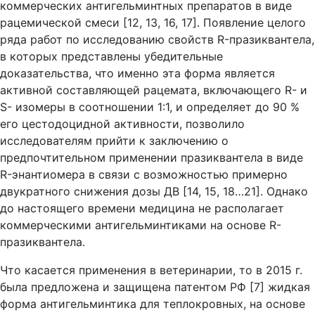
коммерческих антигельминтных препаратов в виде
рацемической смеси [12, 13, 16, 17]. Появление целого
ряда работ по исследованию свойств R-празиквантела,
в которых представлены убедительные
доказательства, что именно эта форма является
активной составляющей рацемата, включающего R- и
S- изомеры в соотношении 1:1, и определяет до 90 %
его цестодоцидной активности, позволило
исследователям прийти к заключению о
предпочтительном применении празиквантела в виде
R-энантиомера в связи с возможностью примерно
двукратного снижения дозы ДВ [14, 15, 18…21]. Однако
до настоящего времени медицина не располагает
коммерческими антигельминтиками на основе R-
празиквантела.
Что касается применения в ветеринарии, то в 2015 г.
была предложена и защищена патентом РФ [7] жидкая
форма антигельминтика для теплокровных, на основе