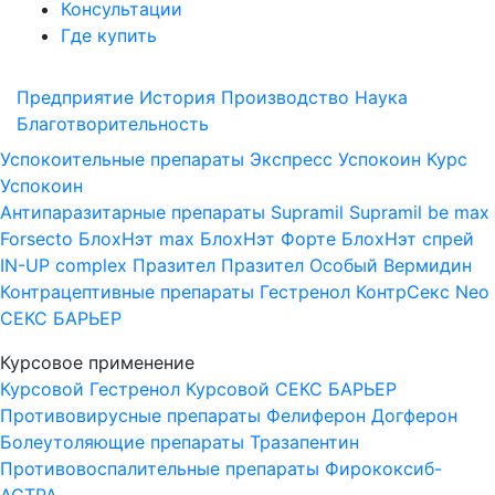
Консультации
Где купить
Предприятие
История
Производство
Наука
Благотворительность
Успокоительные препараты
Экспресс Успокоин
Курс
Успокоин
Антипаразитарные препараты
Supramil
Supramil be max
Forsecto
БлохНэт max
БлохНэт Форте
БлохНэт спрей
IN-UP complex
Празител
Празител Особый
Вермидин
Контрацептивные препараты
Гестренол
КонтрСекс Neo
СЕКС БАРЬЕР
Курсовое применение
Курсовой Гестренол
Курсовой СЕКС БАРЬЕР
Противовирусные препараты
Фелиферон
Догферон
Болеутоляющие препараты
Тразапентин
Противовоспалительные препараты
Фирококсиб-