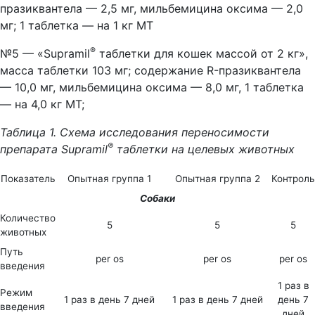
празиквантела — 2,5 мг, мильбемицина оксима — 2,0
мг; 1 таблетка — на 1 кг МТ
®
№5 — «Supramil
таблетки для кошек массой от 2 кг»,
масса таблетки 103 мг; содержание R-празиквантела
— 10,0 мг, мильбемицина оксима — 8,0 мг, 1 таблетка
— на 4,0 кг МТ;
Таблица 1. Схема исследования переносимости
®
препарата Supramil
таблетки на целевых животных
Показатель
Опытная группа 1
Опытная группа 2
Контроль
Собаки
Количество
5
5
5
животных
Путь
per os
per os
per os
введения
1 раз в
Режим
1 раз в день 7 дней
1 раз в день 7 дней
день 7
введения
дней