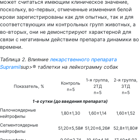
может считаться имеющим клиническое значение,
поскольку, во-первых, отмеченные изменения белой
крови зарегистрированы как для опытных, так и для
соответствующих им контрольных групп животных, а
во-вторых, они не демонстрируют характерной для
связи с негативным действием препарата динамики во
времени.
Таблица 2. Влияние
лекарственного препарата
Supramil
sup>® таблетки на лейкограмму собак
1-я группа,
2-я группа,
Контроль
Показатель, %
2ТД
3ТД
n=5
n=5
n=5
1-е сутки (до введения препарата)
Палочкоядерные
1,80±1,30
1,60±1,14
1,60±1,52
нейтрофилы
Сегментоядерные
51,20±5,58#
51,20±6,26#
52,8±11,80#
нейтрофилы
Эозинофилы
9,00±2,74
19,40±4,16
17,40±6,02