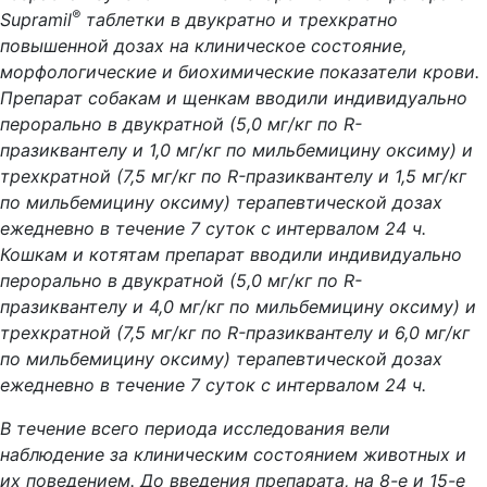
®
Supramil
таблетки в двукратно и трехкратно
повышенной дозах на клиническое состояние,
морфологические и биохимические показатели крови.
Препарат собакам и щенкам вводили индивидуально
перорально в двукратной (5,0 мг/кг по R-
празиквантелу и 1,0 мг/кг по мильбемицину оксиму) и
трехкратной (7,5 мг/кг по R-празиквантелу и 1,5 мг/кг
по мильбемицину оксиму) терапевтической дозах
ежедневно в течение 7 суток с интервалом 24 ч.
Кошкам и котятам препарат вводили индивидуально
перорально в двукратной (5,0 мг/кг по R-
празиквантелу и 4,0 мг/кг по мильбемицину оксиму) и
трехкратной (7,5 мг/кг по R-празиквантелу и 6,0 мг/кг
по мильбемицину оксиму) терапевтической дозах
ежедневно в течение 7 суток с интервалом 24 ч.
В течение всего периода исследования вели
наблюдение за клиническим состоянием животных и
их поведением. До введения препарата, на 8-е и 15-е