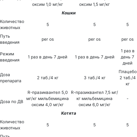
оксим 1,0 мг/кг
оксим 1,5 мг/кг
Кошки
Количество
5
5
5
животных
Путь
per os
per os
per os
введения
1 раз в
Режим
1 раз в день 7 дней
1 раз в день 7 дней
день 7
введения
дней
Плацебо
Доза
2 таб./4 кг
3 таб./4 кг
2 таб./4
препарата
кг
R-празиквантел 5,0
R-празиквантел 7,5 мг/
мг/кг мильбемицина
кг мильбемицина
-
Доза по ДВ
оксим 4,0 мг/кг
оксим 6,0 мг/кг
Котята
Количество
5
5
5
животных
Путь