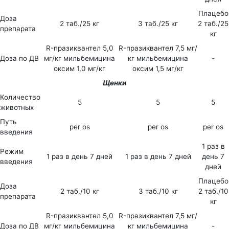
Плацебо
Доза
2 таб./25 кг
3 таб./25 кг
2 таб./25
препарата
кг
R-празиквантел 5,0
R-празиквантел 7,5 мг/
Доза по ДВ
мг/кг мильбемицина
кг мильбемицина
-
оксим 1,0 мг/кг
оксим 1,5 мг/кг
Щенки
Количество
5
5
5
животных
Путь
per os
per os
per os
введения
1 раз в
Режим
1 раз в день 7 дней
1 раз в день 7 дней
день 7
введения
дней
Плацебо
Доза
2 таб./10 кг
3 таб./10 кг
2 таб./10
препарата
кг
R-празиквантел 5,0
R-празиквантел 7,5 мг/
Доза по ДВ
мг/кг мильбемицина
кг мильбемицина
-