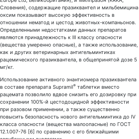
Словения), содержащие празиквантел и мильбемицина
оксим показывают высокую эффективность в
отношении нематод и цестод животных-компаньонов.
Определенными недостатками данных препаратов
являются принадлежность к III классу опасности
(вещества умеренно опасные), а также использование,
как и других ветеринарных антигельминтиках
рацемического празиквантела, в общепринятой дозе 5
мг/кг.
Использование активного энантиомера празиквантела
®
в составе препарата Supramil
таблетки вместо
рацемата позволило вдвое снизить его дозировку при
сохранении 100%-й цестодоцидной эффективности
при разовом применении, а также существенно
повысить безопасность нового антигельминтика до IV
класса опасности (вещества малоопасные) по ГОСТ
12.1.007-76 [6] по сравнению с его ближайшими
зарубежными аналогами.