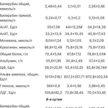
Билирубин общий,
2,48±0,44
2,1±0,51
2,36±0,66
мкмоль/л
Билирубин прямой,
0,24±0,17
0,2±0,2
0,12±0,08
мкмоль/л
АсАТ, Ед/л
35±7,38
44±12,25#
34,2±14,39
АлАТ, Ед/л
33,2±13,9
34,4±10,45
45,8±17,43
Мочевина, ммоль/л
6,04±1,24
5,12±1,05
6,3±2,09
Креатинин, мкмоль/л
88,8±12,48
75,8±25,16
75,8±17,63
Общий белок, г/л
70,4±5,94
67,8±7,12
78,8±3,03#
Альбумин, г/л
35,6±1,95
30,8±2,49
37,4±3,65
ЩФ, Ед/л
39,0±22,91
53,4±52,25
83,8±36,74#
Альфа-амилаза, общая,
1013±318,1
937,2±357,71
970,8±202,54
Ед/л
Глюкоза, ммоль/л
364±0,6
3,4±0,66
3,68±0,45
ЛДГ, Ед/л
109,8±82,2
73,8±36,44
70,0±33,65
8-е сутки
Билирубин общий,