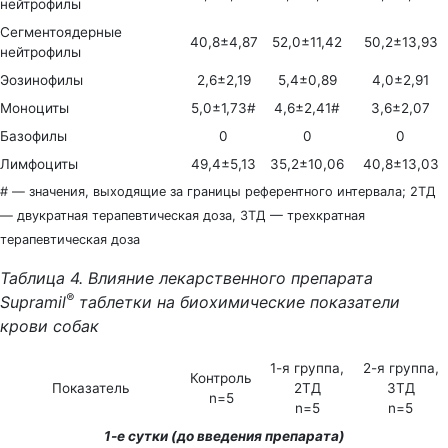
нейтрофилы
Сегментоядерные
40,8±4,87
52,0±11,42
50,2±13,93
нейтрофилы
Эозинофилы
2,6±2,19
5,4±0,89
4,0±2,91
Моноциты
5,0±1,73#
4,6±2,41#
3,6±2,07
Базофилы
0
0
0
Лимфоциты
49,4±5,13
35,2±10,06
40,8±13,03
# — значения, выходящие за границы референтного интервала; 2ТД
— двукратная терапевтическая доза, 3ТД — трехкратная
терапевтическая доза
Таблица 4. Влияние лекарственного препарата
®
Supramil
таблетки на биохимические показатели
крови собак
1-я группа,
2-я группа,
Контроль
Показатель
2ТД
3ТД
n=5
n=5
n=5
1-е сутки (до введения препарата)