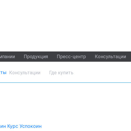
мпании
Продукция
Пресс-центр
Консультации
кты
р
Консультации
Где купить
оин
Курс Успокоин