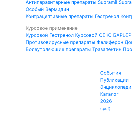
Антипаразитарные препараты
Supramil
Supra
Особый
Вермидин
Контрацептивные препараты
Гестренол
Конт
Курсовое применение
Курсовой Гестренол
Курсовой СЕКС БАРЬЕР
Противовирусные препараты
Фелиферон
До
Болеутоляющие препараты
Тразапентин
Про
События
Публикации
Энциклопеди
Каталог
2026
(.pdf)