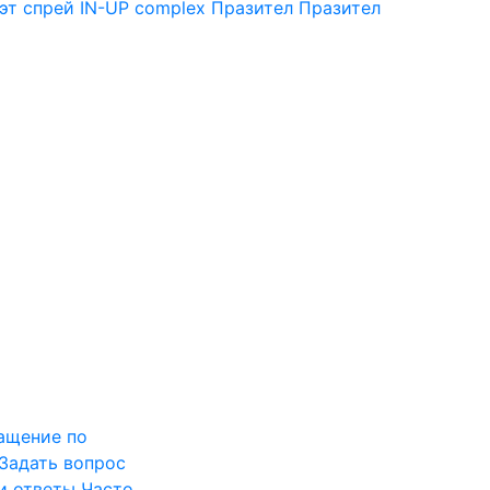
эт спрей
IN-UP complex
Празител
Празител
ащение по
Задать вопрос
и ответы
Часто