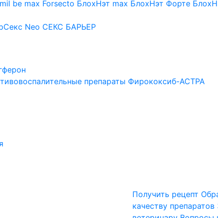
mil be max
Forsecto
БлохНэт max
БлохНэт Форте
БлохН
рСекс Neo
СЕКС БАРЬЕР
гферон
тивовоспалительные препараты
Фирококсиб-АСТРА
я
Получить рецепт
Обр
качеству препаратов
ветеринару
Вопросы 