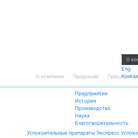
О ко
Eng
Конта
О компании
Продукция
Пресс-цент
Предприятие
История
Производство
Наука
Благотворительность
Успокоительные препараты
Экспресс Успок