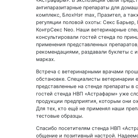
«Астрафарм». В экспозиции были предс
антипаразитарные препараты для дома
комплекс, БлохНэт max, Празител, а так
регуляции половой охоты: Секс Барьер, 
КонтрСекс Neo. Наши ветеринарные спе
консультировали гостей стенда по прин
применения представленных препаратов
рекомендациями, раздавали буклеты с 
марках.
Встреча с ветеринарными врачами прош
обстановке. Специалисты ветеринарии 
представленные на стенде препараты в с
гостей стенда НВП «Астрафарм» уже сл
продукции предприятия, которым они ох
Для тех, кто ещё не применял наши пре
тестовые образцы.
Спасибо посетителям стенда НВП «Астр
общение и позитивный настрой. Надеемс