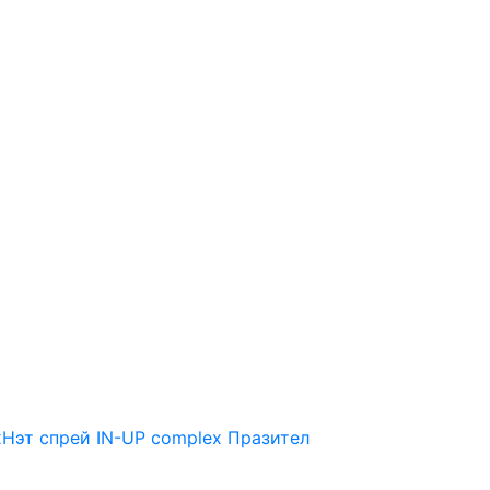
Нэт спрей
IN-UP complex
Празител