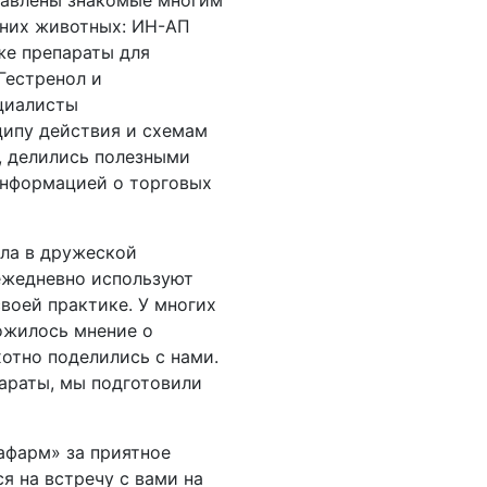
тавлены знакомые многим
шних животных: ИН-АП
же препараты для
Гестренол и
циалисты
ципу действия и схемам
, делились полезными
информацией о торговых
ла в дружеской
ежедневно используют
воей практике. У многих
ожилось мнение о
отно поделились с нами.
параты, мы подготовили
афарм» за приятное
я на встречу с вами на