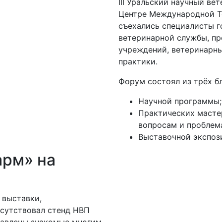
III Уральский научный в
Центре Международной То
съехались специалисты г
ветеринарной службы, пр
учреждений, ветеринарны
практики.
Форум состоял из трёх б
Научной программы;
Практических масте
вопросам и проблем
Выставочной экспоз
арм» на
 выставки,
исутствовал стенд НВП