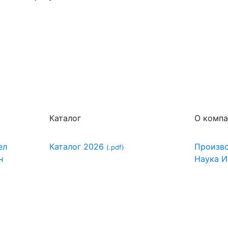
Каталог
О комп
ел
Каталог 2026
Произв
(.pdf)
н
Наука
И