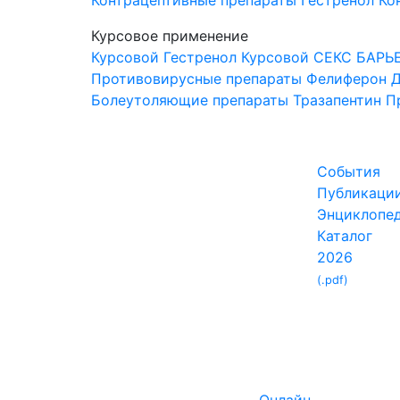
Контрацептивные препараты
Гестренол
Ко
Курсовое применение
Курсовой Гестренол
Курсовой СЕКС БАРЬ
Противовирусные препараты
Фелиферон
Д
Болеутоляющие препараты
Тразапентин
П
События
Публикаци
Энциклопе
Каталог
2026
(.pdf)