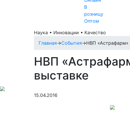
Онлайн
В
розницу
Оптом
Наука • Инновации • Качество
Главная
→
События
→
НВП «Астрафарм» н
НВП «Астрафарм»
выставке
15.04.2016