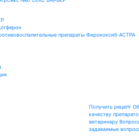
нтрСекс Neo
СЕКС БАРЬЕР
ЕР
огферон
ротивовоспалительные препараты
Фирококсиб-АСТРА
и
дия
Получить рецепт
Об
качеству препарато
ветеринару
Вопрос
задаваемые вопрос