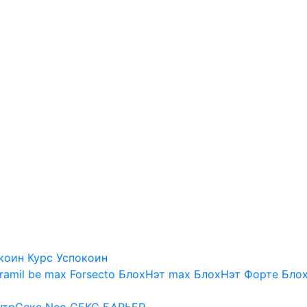
коин
Курс Успокоин
ramil be max
Forsecto
БлохНэт max
БлохНэт Форте
Блох