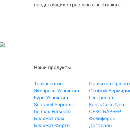
предстоящих отраслевых выставках.
Наши продукты
Тразапентин
Празител
Празит
Экспресс Успокоин
Особый
Вермиди
Курс Успокоин
Гестренол
Supramil
Supramil
КонтрСекс Neo
be max
Forsecto
СЕКС БАРЬЕР
БлохНэт max
Фелиферон
БлохНэт Форте
Догферон