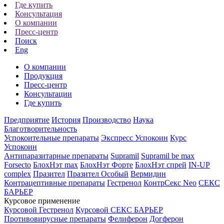
Где купить
Консультация
О компании
Пресс-центр
Поиск
Eng
О компании
Продукция
Пресс-центр
Консультации
Где купить
Предприятие
История
Производство
Наука
Благотворительность
Успокоительные препараты
Экспресс Успокоин
Курс
Успокоин
Антипаразитарные препараты
Supramil
Supramil be max
Forsecto
БлохНэт max
БлохНэт Форте
БлохНэт спрей
IN-UP
complex
Празител
Празител Особый
Вермидин
Контрацептивные препараты
Гестренол
КонтрСекс Neo
СЕКС
БАРЬЕР
Курсовое применение
Курсовой Гестренол
Курсовой СЕКС БАРЬЕР
Противовирусные препараты
Фелиферон
Догферон