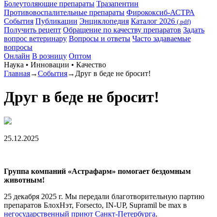
Болеутоляющие препараты
Тразапентин
Противовоспалительные препараты
Фирококсиб-АСТРА
События
Публикации
Энциклопедия
Каталог 2026
(.pdf)
Получить рецепт
Обращение по качеству препаратов
Задать
вопрос ветеринару
Вопросы и ответы
Часто задаваемые
вопросы
Онлайн
В розницу
Оптом
Наука • Инновации • Качество
Главная
→
События
→
Друг в беде не бросит!
Друг в беде не бросит!
25.12.2025
Группа компаний «Астрафарм» помогает бездомным
животным!
25 декабря 2025 г. Мы передали благотворительную партию
препаратов БлохНэт, Forsecto, IN-UP, Supramil be max в
негосударственный приют Санкт-Петербурга
.