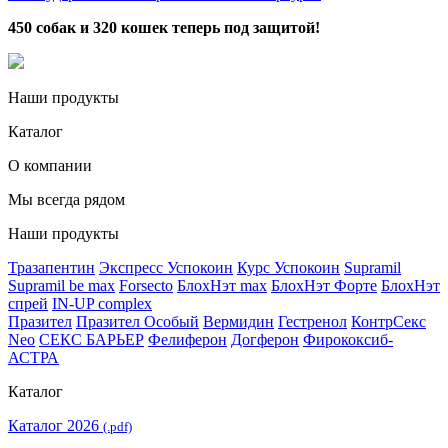
450 собак и 320 кошек теперь под защитой!
Наши продукты
Каталог
О компании
Мы всегда рядом
Наши продукты
Тразапентин
Экспресс Успокоин
Курс Успокоин
Supramil
Supramil be max
Forsecto
БлохНэт max
БлохНэт Форте
БлохНэт
спрей
IN-UP complex
Празител
Празител Особый
Вермидин
Гестренол
КонтрСекс
Neo
СЕКС БАРЬЕР
Фелиферон
Догферон
Фирококсиб-
АСТРА
Каталог
Каталог 2026
(.pdf)