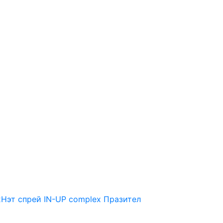
Нэт спрей
IN-UP complex
Празител