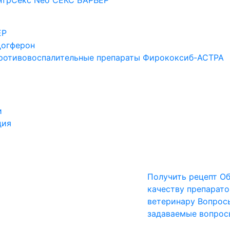
нтрСекс Neo
СЕКС БАРЬЕР
ЕР
огферон
ротивовоспалительные препараты
Фирококсиб-АСТРА
и
дия
Получить рецепт
Об
качеству препарато
ветеринару
Вопрос
задаваемые вопрос