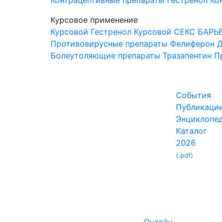
Контрацептивные препараты
Гестренол
Ко
Курсовое применение
Курсовой Гестренол
Курсовой СЕКС БАРЬ
Противовирусные препараты
Фелиферон
Д
Болеутоляющие препараты
Тразапентин
П
События
Публикаци
Энциклопе
Каталог
2026
(.pdf)