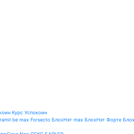
коин
Курс Успокоин
ramil be max
Forsecto
БлохНэт max
БлохНэт Форте
Блох