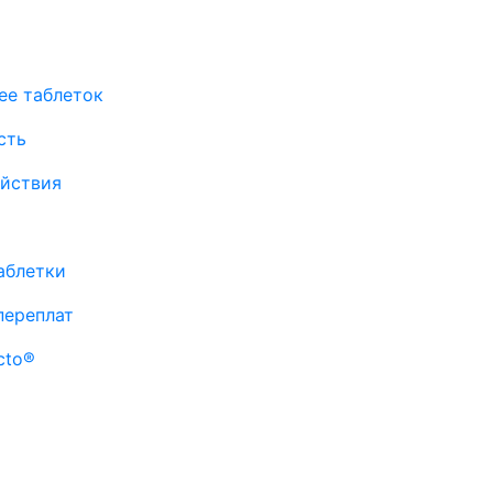
ее таблеток
сть
ействия
аблетки
переплат
cto®