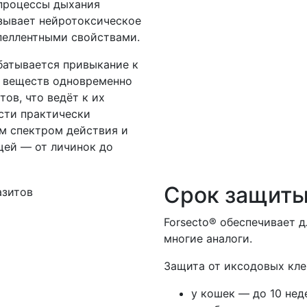
 процессы дыхания
азывает нейротоксическое
пеллентными свойствами.
батывается привыкание к
х веществ одновременно
ов, что ведёт к их
сти практически
м спектром действия и
щей — от личинок до
Срок защиты
Forsecto® обеспечивает д
многие аналоги.
Защита от иксодовых кле
у кошек — до 10 нед