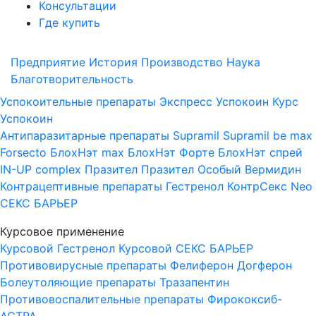
Консультации
Где купить
Предприятие
История
Производство
Наука
Благотворительность
Успокоительные препараты
Экспресс Успокоин
Курс
Успокоин
Антипаразитарные препараты
Supramil
Supramil be max
Forsecto
БлохНэт max
БлохНэт Форте
БлохНэт спрей
IN-UP complex
Празител
Празител Особый
Вермидин
Контрацептивные препараты
Гестренол
КонтрСекс Neo
СЕКС БАРЬЕР
Курсовое применение
Курсовой Гестренол
Курсовой СЕКС БАРЬЕР
Противовирусные препараты
Фелиферон
Догферон
Болеутоляющие препараты
Тразапентин
Противовоспалительные препараты
Фирококсиб-