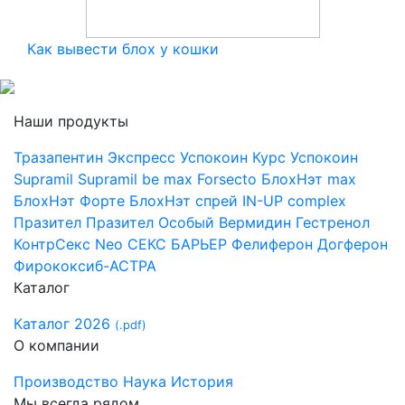
Как вывести блох у кошки
Наши продукты
Тразапентин
Экспресс Успокоин
Курс Успокоин
Supramil
Supramil be max
Forsecto
БлохНэт max
БлохНэт Форте
БлохНэт спрей
IN-UP complex
Празител
Празител Особый
Вермидин
Гестренол
КонтрСекс Neo
СЕКС БАРЬЕР
Фелиферон
Догферон
Фирококсиб-АСТРА
Каталог
Каталог 2026
(.pdf)
О компании
Производство
Наука
История
Мы всегда рядом